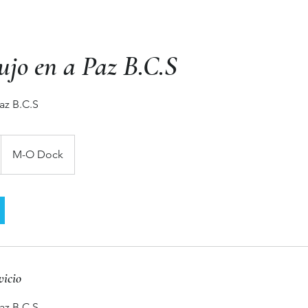
ujo en a Paz B.C.S
az B.C.S
M-O Dock
vicio
az B.C.S