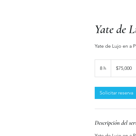
Yate de L
Yate de Lujo en a P
75,000
pesos
8 h
8
$75,000
mexicanos
h
Solicitar reserva
Descripción del ser
Yate de Lujo en a P