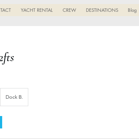
TACT
YACHT RENTAL
CREW
DESTINATIONS
Blog
2fts
Dock B.